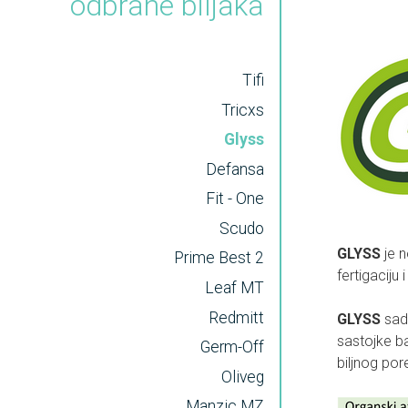
odbrane biljaka
Tifi
Tricxs
Glyss
Defansa
Fit - One
Scudo
GLYSS
je n
Prime Best 2
fertigaciju 
Leaf MT
Redmitt
GLYSS
sadr
sastojke ba
Germ-Off
biljnog po
Oliveg
Manzic MZ