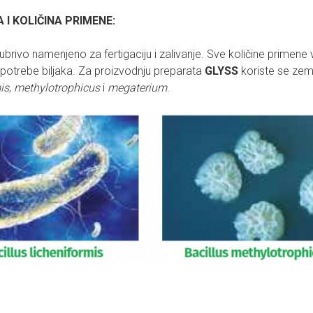
I KOLIČINA PRIMENE:
ubrivo namenjeno za fertigaciju i zalivanje. Sve količine primen
potrebe biljaka. Za proizvodnju preparata
GLYSS
koriste se zemlj
is
,
methylotrophicus
i
megaterium
.