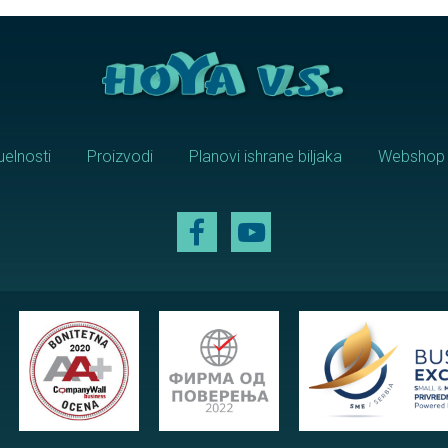
uelnosti
Proizvodi
Planovi ishrane biljaka
Webshop