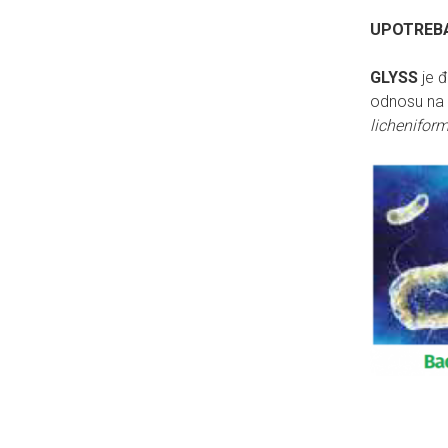
UPOTREBA 
GLYSS
je đ
odnosu na 
licheniform