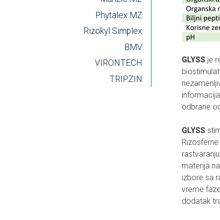
Phytalex MZ
Rizokyl Simplex
BMV
GLYSS
je r
VIRONTECH
biostimulato
TRIPZIN
nezamenljiv
informacija 
odbrane od
GLYSS
stim
Rizosferne 
rastvaranju
materija na
izbore sa r
vreme faze 
dodatak tra