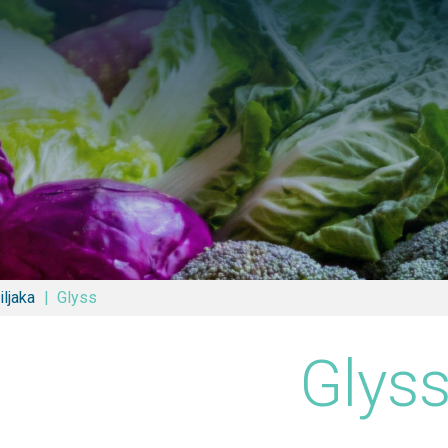
Pretraga
iljaka
Glyss
Glys