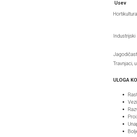
Usev
Hortikultura
Industrijski
Jagodičas
Travnjaci, 
ULOGA KOR
Rast
Vezi
Razv
Proi
Unap
Bolj