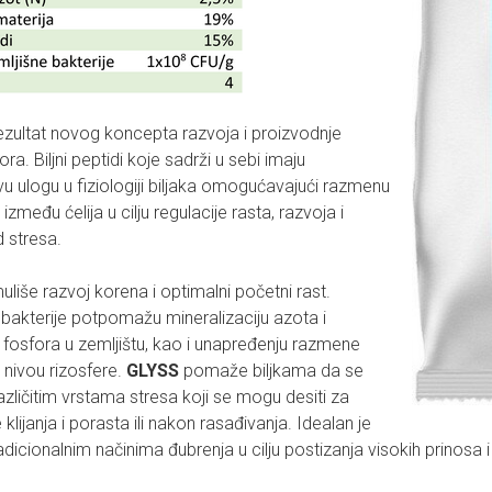
ezultat novog koncepta razvoja i proizvodnje
ra. Biljni peptidi koje sadrži u sebi imaju
u ulogu u fiziologiji biljaka omogućavajući razmenu
između ćelija u cilju regulacije rasta, razvoja i
 stresa.
uliše razvoj korena i optimalni početni rast.
bakterije potpomažu mineralizaciju azota i
 fosfora u zemljištu, kao i unapređenju razmene
 nivou rizosfere.
GLYSS
pomaže biljkama da se
azličitim vrstama stresa koji se mogu desiti za
klijanja i porasta ili nakon rasađivanja. Idealan je
dicionalnim načinima đubrenja u cilju postizanja visokih prinosa 