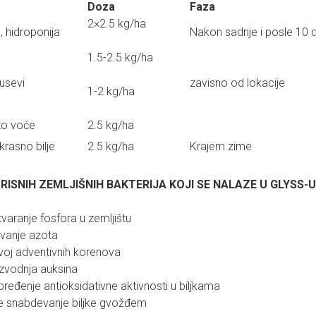
Doza
Faza
2×2.5 kg/ha
, hidroponija
Nakon sadnje i posle 10
1.5-2.5 kg/ha
 usevi
zavisno od lokacije
1-2 kg/ha
to voće
2.5 kg/ha
ukrasno bilje
2.5 kg/ha
Krajem zime
ISNIH ZEMLJIŠNIH BAKTERIJA KOJI SE NALAZE U GLYSS-U
varanje fosfora u zemljištu
vanje azota
oj adventivnih korenova
zvodnja auksina
ređenje antioksidativne aktivnosti u biljkama
e snabdevanje biljke gvožđem