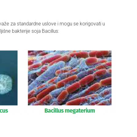
e važe za standardne uslove i mogu se korigovati u
išne bakterije soja Bacillus: