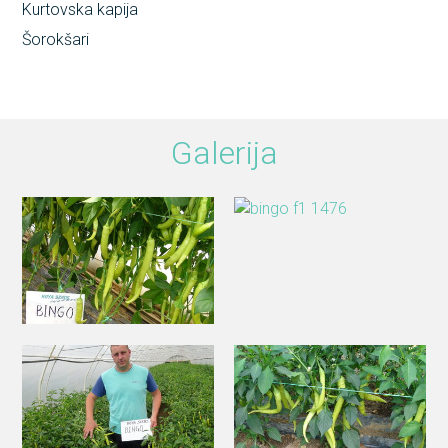
Kurtovska kapija
Šorokšari
Galerija