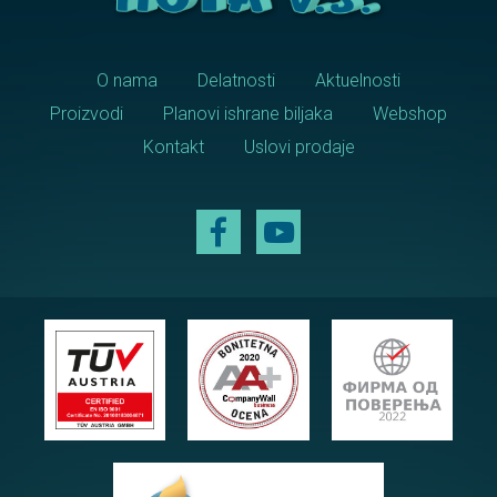
O nama
Delatnosti
Aktuelnosti
Proizvodi
Planovi ishrane biljaka
Webshop
Kontakt
Uslovi prodaje