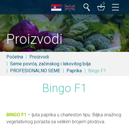
0
Pretraga
Proizvodi
Početna
Proizvodi
Seme povrća, začinskog i lekovitog bilja
PROFESIONALNO SEME
Paprika
Bingo F1
Bingo F1
BINGO F1
– ljuta paprika u charleston tipu. Biljka snažnog
vegetativnog porasta sa velikim brojem plodova.