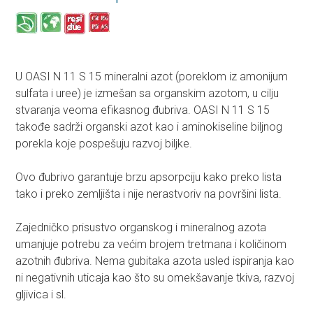
U OASI N 11 S 15 mineralni azot (poreklom iz amonijum
sulfata i uree) je izmešan sa organskim azotom, u cilju
stvaranja veoma efikasnog đubriva. OASI N 11 S 15
takođe sadrži organski azot kao i aminokiseline biljnog
porekla koje pospešuju razvoj biljke.
Ovo đubrivo garantuje brzu apsorpciju kako preko lista
tako i preko zemljišta i nije nerastvoriv na površini lista.
Zajedničko prisustvo organskog i mineralnog azota
umanjuje potrebu za većim brojem tretmana i količinom
azotnih đubriva. Nema gubitaka azota usled ispiranja kao
ni negativnih uticaja kao što su omekšavanje tkiva, razvoj
gljivica i sl.