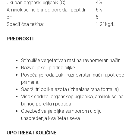
Ukupan organski ugljenik (C)
4%
Aminokiseline biljnog porekla i peptidi
6%
pH
5
Specifična težina:
1.21kg/L
PREDNOSTI
Stimuliše vegetativan rast na ravnomeran način.
Razvoj jake i plodne biljke.
Povećanje roda.Lak i raznovrstan način upotrebe i
primene.
Sadrži tri oblika azota (izbaalansirana formula).
Visok sadržaj organskog ugljenika, aminokiselina
biljnog porekla i peptida
Obezbeđivanje biljke sumporom u cilju
unapređenja kvaliteta useva
UPOTREBA I KOLIČINE