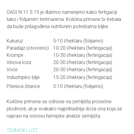
OASI N 11 S 15 je đubrivo namenjeno kako fertigaciji
tako i folijarnim tretmanima. Količina primene bi trebala
da bude prilagođena nutritivnim potrebama biljke.
Kukuruz
5-10 l/hektaru (folijarno)
Paradajz (otvoreno)
10-20 l/hektaru (fertirigacija)
Krompir
10-30 l/hektaru (fertirigacija)
Vinova loza
20-30 l/hektaru (fertirigacija)
Voće
20-30 l/hektaru (fertirigacija)
Industrijsko bilje
15-20 l/hektaru (fertirigacija)
Pšenica-žitarice
5-10 l/hektaru (folijarno)
Količine primene se odnose na zemljišta prosečne
plodnosti, ali je svakako najprikladnija doza ona koja se
napravi na osnovu hemijske analize zemljišta.
TEHNIČKI LIST