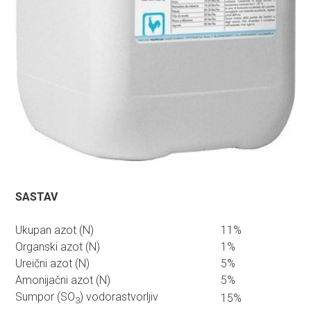
SASTAV
Ukupan azot (N)
11%
Organski azot (N)
1%
Ureični azot (N)
5%
Amonijačni azot (N)
5%
Sumpor (SO
) vodorastvorljiv
15%
3