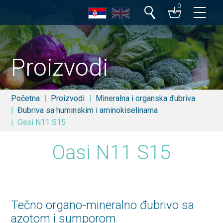
0
Pretraga
Proizvodi
Početna
Proizvodi
Mineralna i organska đubriva
Đubriva sa huminskim i aminokiselinama
Oasi N11 S15
Oasi N11 S15
Tečno organo-mineralno đubrivo sa
azotom i sumporom