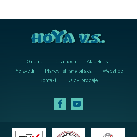
O nama
Delatnosti
Aktuelnosti
Proizvodi
Planovi ishrane biljaka
Webshop
Kontakt
Uslovi prodaje