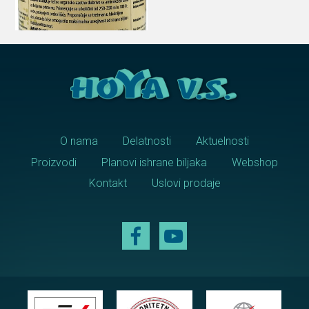
O nama
Delatnosti
Aktuelnosti
Proizvodi
Planovi ishrane biljaka
Webshop
Kontakt
Uslovi prodaje