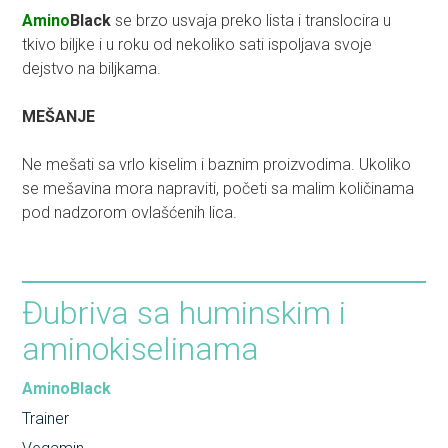
Amino
Black
se brzo usvaja preko lista i translocira u
tkivo biljke i u roku od nekoliko sati ispoljava svoje
dejstvo na biljkama.
MEŠANJE
Ne mešati sa vrlo kiselim i baznim proizvodima. Ukoliko
se mešavina mora napraviti, početi sa malim količinama
pod nadzorom ovlašćenih lica.
Đubriva sa huminskim i
aminokiselinama
AminoBlack
Trainer