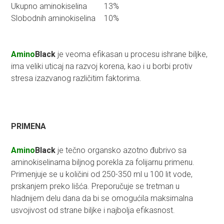
Ukupno aminokiselina
13%
Slobodnih aminokiselina
10%
Amino
Black
je veoma efikasan u procesu ishrane biljke,
ima veliki uticaj na razvoj korena, kao i u borbi protiv
stresa izazvanog različitim faktorima.
PRIMENA
Amino
Black
je tečno organsko azotno đubrivo sa
aminokiselinama biljnog porekla za folijarnu primenu.
Primenjuje se u količini od 250-350 ml u 100 lit vode,
prskanjem preko lišća. Preporučuje se tretman u
hladnijem delu dana da bi se omogućila maksimalna
usvojivost od strane biljke i najbolja efikasnost.