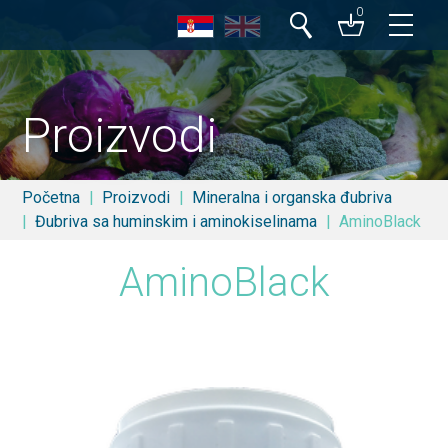
0
Pretraga
Proizvodi
Početna
Proizvodi
Mineralna i organska đubriva
Đubriva sa huminskim i aminokiselinama
AminoBlack
AminoBlack