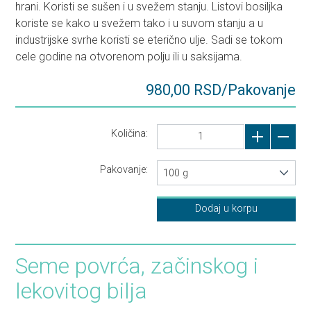
hrani. Koristi se sušen i u svežem stanju. Listovi bosiljka
koriste se kako u svežem tako i u suvom stanju a u
industrijske svrhe koristi se eterično ulje. Sadi se tokom
cele godine na otvorenom polju ili u saksijama.
980,00 RSD/Pakovanje
Količina:
Pakovanje:
100 g
Dodaj u korpu
Seme povrća, začinskog i
lekovitog bilja