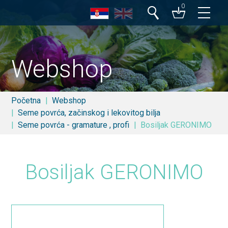
0
Pretraga
Webshop
Početna
Webshop
Seme povrća, začinskog i lekovitog bilja
Seme povrća - gramature , profi
Bosiljak GERONIMO
Bosiljak GERONIMO