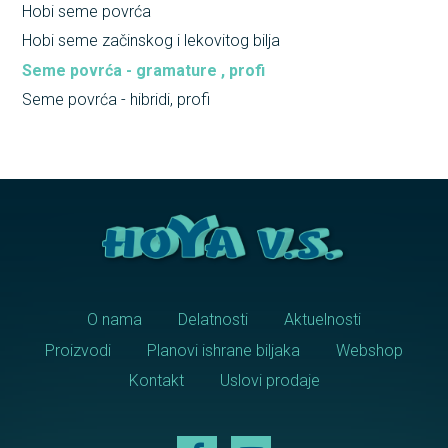
Hobi seme povrća
Hobi seme začinskog i lekovitog bilja
Seme povrća - gramature , profi
Seme povrća - hibridi, profi
O nama
Delatnosti
Aktuelnosti
Proizvodi
Planovi ishrane biljaka
Webshop
Kontakt
Uslovi prodaje