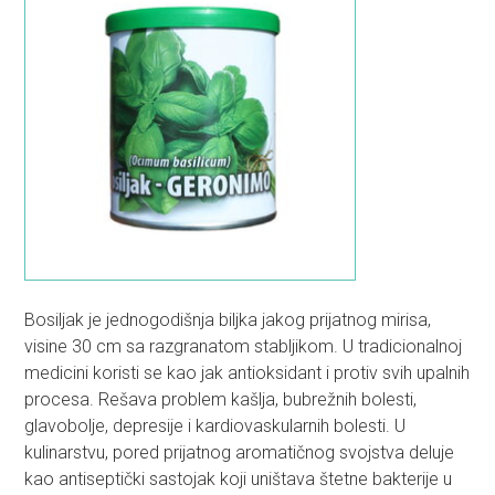
Bosiljak je jednogodišnja biljka jakog prijatnog mirisa,
visine 30 cm sa razgranatom stabljikom. U tradicionalnoj
medicini koristi se kao jak antioksidant i protiv svih upalnih
procesa. Rešava problem kašlja, bubrežnih bolesti,
glavobolje, depresije i kardiovaskularnih bolesti. U
kulinarstvu, pored prijatnog aromatičnog svojstva deluje
kao antiseptički sastojak koji uništava štetne bakterije u