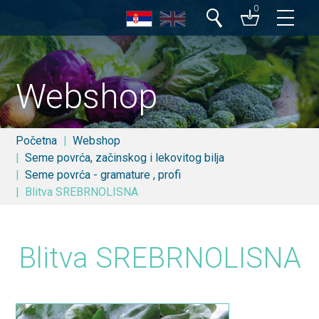
0
Pretraga
Webshop
Početna
Webshop
Seme povrća, začinskog i lekovitog bilja
Seme povrća - gramature , profi
Blitva SREBRNOLISNA
Blitva SREBRNOLISNA