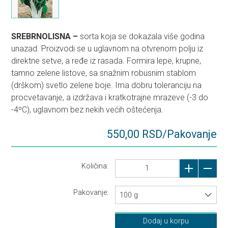
SREBRNOLISNA –
sorta koja se dokazala više godina
unazad. Proizvodi se u uglavnom na otvrenom polju iz
direktne setve, a ređe iz rasada. Formira lepe, krupne,
tamno zelene listove, sa snažnim robusnim stablom
(drškom) svetlo zelene boje. Ima dobru toleranciju na
procvetavanje, a izdržava i kratkotrajne mrazeve (-3 do
-4⁰C), uglavnom bez nekih većih oštećenja.
550,00 RSD/Pakovanje
Količina:
Pakovanje:
100 g
Dodaj u korpu