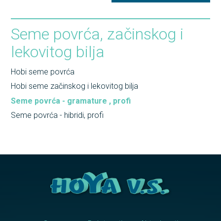
Seme povrća, začinskog i
lekovitog bilja
Hobi seme povrća
Hobi seme začinskog i lekovitog bilja
Seme povrća - gramature , profi
Seme povrća - hibridi, profi