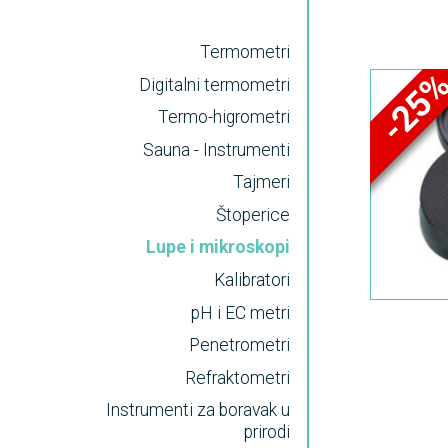
Termometri
-25
Digitalni termometri
Termo-higrometri
Sauna - Instrumenti
Tajmeri
Štoperice
Lupe i mikroskopi
Kalibratori
pH i EC metri
Penetrometri
Refraktometri
Instrumenti za boravak u
prirodi