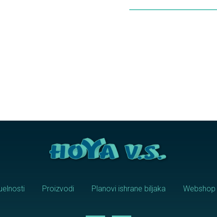
uelnosti
Proizvodi
Planovi ishrane biljaka
Webshop