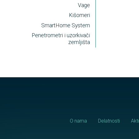
Vage
Kišomeri
SmartHome System
Penetrometri i uzorkivači
zemljišta
O nama
Delatnosti
Akt