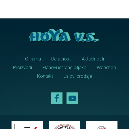
O nama
Delatnosti
Aktuelnosti
Proizvodi
Planovi ishrane biljaka
Webshop
Kontakt
Uslovi prodaje