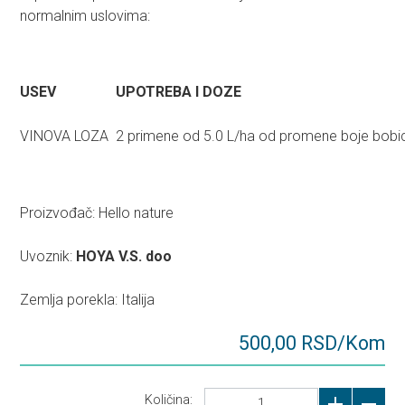
normalnim uslovima:
USEV
UPOTREBA I DOZE
VINOVA LOZA
2 primene od 5.0 L/ha od promene boje bobi
Proizvođač: Hello nature
Uvoznik:
HOYA V.S. doo
Zemlja porekla: Italija
500,00 RSD/Kom
Količina: