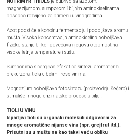
NUTRIMYR THIOLS
je đubrivo sa azotom,
magnezijumom, sumporom i biljnim aminokiselinama
posebno razvijeno za primenu u vinogradima.
Azot podstiče alkoholnu fermentaciju i poboljšava aromu
mušta. Visoka koncentracija aminokiselina poboljšava
fizičko stanje biljke i povećava njegovu otpornost na
visoke letnje temperature i sušu.
Sumpor ima sinergičan efekat na sintezu aromatičnih
prekurzora, tiola u belim i rose vinima.
Magnezijum poboljšava fotosintezu (proizvodnju šećera) i
stimuliše mnoge enzimatske procese u biljci.
TIOLI U VINU
Isparljivi tioli su organski molekuli odgovorni za
mnoge aromatične nijanse vina
(npr. grejfrut itd.).
Prisutni su u muštu ne kao takvi već u obliku