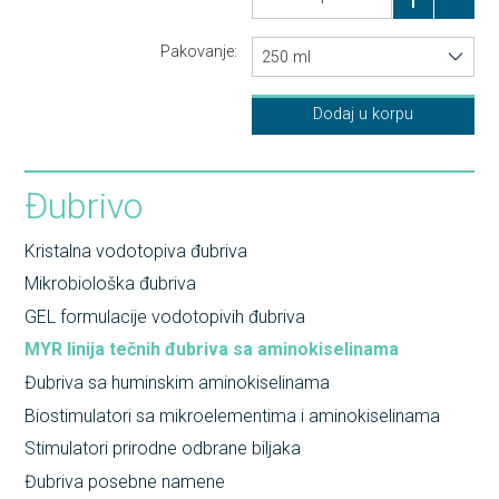
Pakovanje:
250 ml
Dodaj u korpu
Đubrivo
Kristalna vodotopiva đubriva
Mikrobiološka đubriva
GEL formulacije vodotopivih đubriva
MYR linija tečnih đubriva sa aminokiselinama
Đubriva sa huminskim aminokiselinama
Biostimulatori sa mikroelementima i aminokiselinama
Stimulatori prirodne odbrane biljaka
Đubriva posebne namene