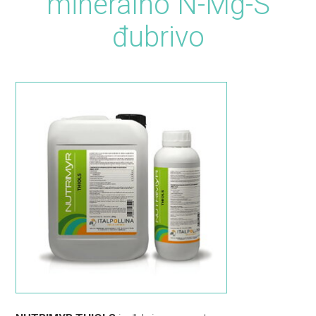
mineralno N-Mg-S
đubrivo