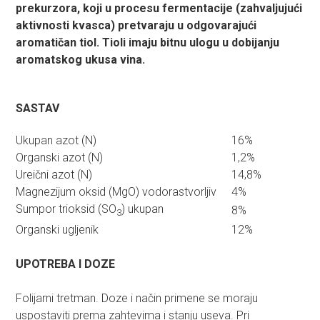
prekurzora, koji u procesu fermentacije (zahvaljujući
aktivnosti kvasca) pretvaraju u odgovarajući
aromatičan tiol.
Tioli imaju bitnu ulogu u dobijanju
aromatskog ukusa vina.
SASTAV
Ukupan azot (N)
16%
Organski azot (N)
1,2%
Ureični azot (N)
14,8%
Magnezijum oksid (MgO) vodorastvorljiv
4%
Sumpor trioksid (SO
) ukupan
8%
3
Organski ugljenik
12%
UPOTREBA I DOZE
Folijarni tretman. Doze i način primene se moraju
uspostaviti prema zahtevima i stanju useva. Pri