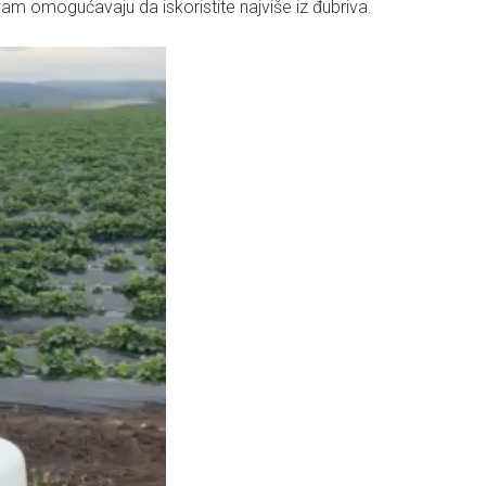
je vam omogućavaju da iskoristite najviše iz đubriva.