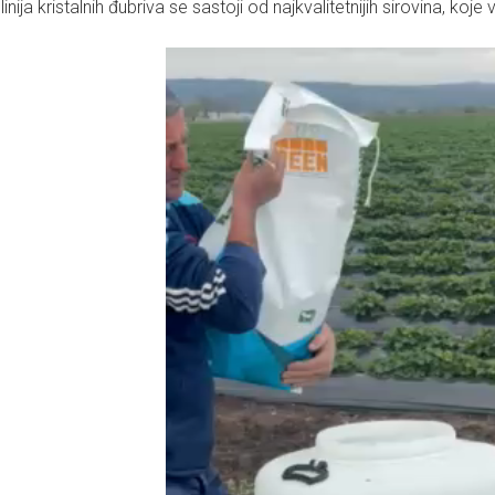
linija kristalnih đubriva se sastoji od najkvalitetnijih sirovina, ko