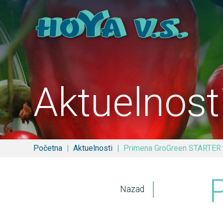
Aktuelnost
Početna
Aktuelnosti
Primena GroGreen STARTER 
Nazad