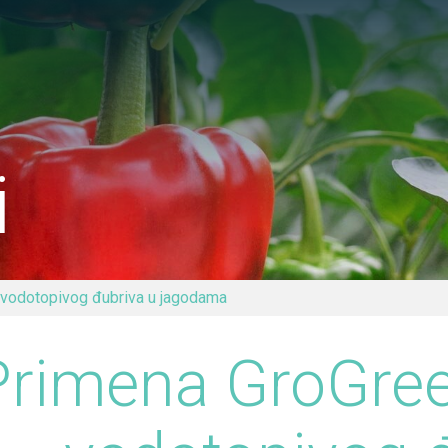
Pretraga
i
vodotopivog đubriva u jagodama
Primena GroGre