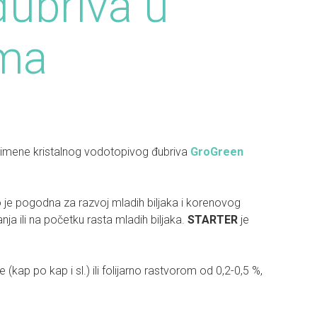
đubriva u
ma
primene kristalnog vodotopivog đubriva
GroGreen
je pogodna za razvoj mladih biljaka i korenovog
ja ili na početku rasta mladih biljaka.
STARTER
je
(kap po kap i sl.) ili folijarno rastvorom od 0,2-0,5 %,