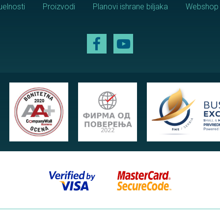
uelnosti
Proizvodi
Planovi ishrane biljaka
Webshop