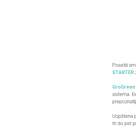
Posetili s
STARTER
z
GroGreen
sistema. Đu
prepoznatlj
Uopštena pr
tri do pet 