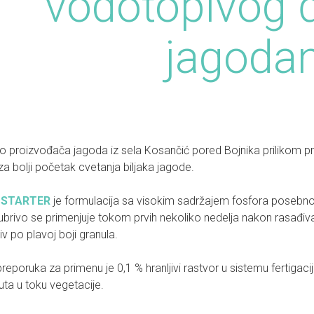
vodotopivog 
jagoda
mo proizvođača jagoda iz sela Kosančić pored Bojnika prilikom 
a bolji početak cvetanja biljaka jagode.
 STARTER
je formulacija sa visokim sadržajem fosfora posebno 
brivo se primenjuje tokom prvih nekoliko nedelja nakon rasađivan
iv po plavoj boji granula.
eporuka za primenu je 0,1 % hranljivi rastvor u sistemu fertigacije 
puta u toku vegetacije.