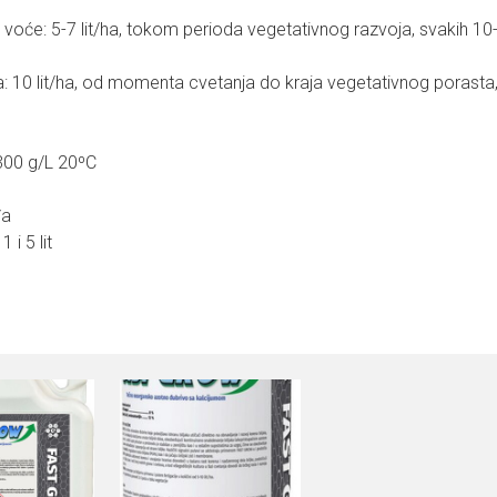
voće: 5-7 lit/ha, tokom perioda vegetativnog razvoja, svakih 10
: 10 lit/ha, od momenta cvetanja do kraja vegetativnog porasta,
.300 g/L 20ºC
đa
 i 5 lit