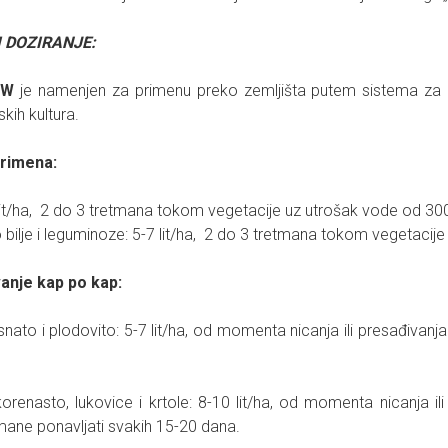
 DOZIRANJE:
OW
je namenjen za primenu preko zemljišta putem sistema za na
skih kultura.
primena:
 lit/ha, 2 do 3 tretmana tokom vegetacije uz utrošak vode od 300
o bilje i leguminoze: 5-7 lit/ha, 2 do 3 tretmana tokom vegetacij
anje kap po kap:
isnato i plodovito: 5-7 lit/ha, od momenta nicanja ili presađivanj
orenasto, lukovice i krtole: 8-10 lit/ha, od momenta nicanja 
mane ponavljati svakih 15-20 dana.