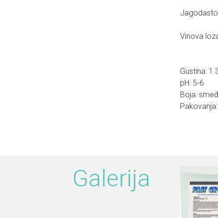
Jagodasto 
Vinova loza
Gustina: 1
pH: 5-6
Boja: sme
Pakovanja: 1
Galerija