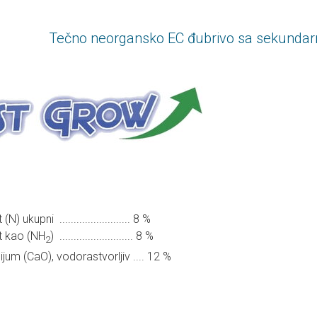
Tečno neorgansko EC đubrivo sa sekunda
(N) ukupni ......................... 8 %
t kao (NH
) .......................... 8 %
2
ijum (CaO), vodorastvorljiv .... 12 %