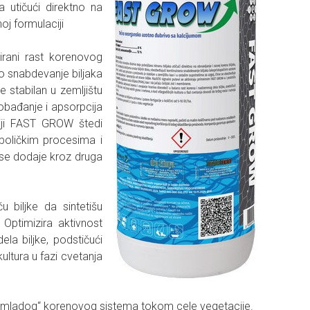
 utičući direktno na
noj formulaciji
uirani rast korenovog
no snabdevanje biljaka
 stabilan u zemljištu
obađanje i apsorpcija
aciji FAST GROW štedi
aboličkim procesima i
 se dodaje kroz druga
ču biljke da sintetišu
 Optimizira aktivnost
la biljke, podstičući
kultura u fazi cvetanja
 i „mladog“ korenovog sistema tokom cele vegetacije.