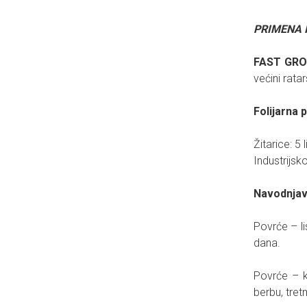
PRIMENA I
FAST GR
većini ratar
Folijarna 
Žitarice: 5
Industrijsk
Navodnjav
Povrće – l
dana.
Povrće – k
berbu, tret