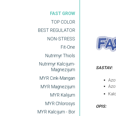
FAST GROW
TOP COLOR
BEST REGULATOR
NON-STRESS
Fit-One
Nutrimyr Thiols
Nutrimyr Kalcijum-
SASTAV:
Magnezijum
MYR Cink-Mangan
Azot 
Azo
MYR Magnezijum
Kalc
MYR Kalijum
MYR Chlorosys
OPIS:
MYR Kalcijum - Bor