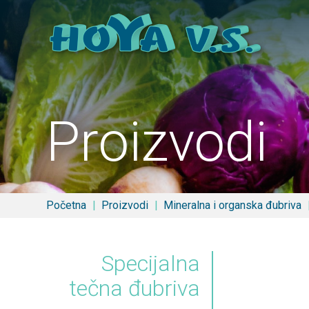
Proizvodi
Početna
Proizvodi
Mineralna i organska đubriva
Specijalna
tečna đubriva