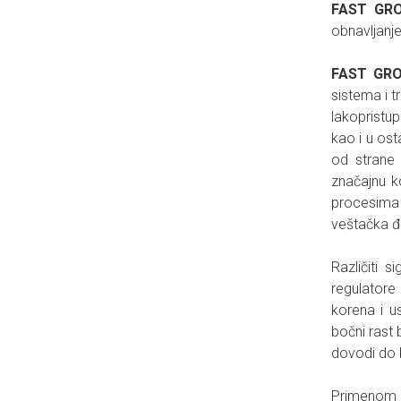
FAST GR
obnavljanje 
FAST GR
sistema i t
lakopristup
kao i u os
od strane 
značajnu k
procesima 
veštačka đ
Različiti 
regulatore 
korena i u
bočni rast 
dovodi do b
Primenom