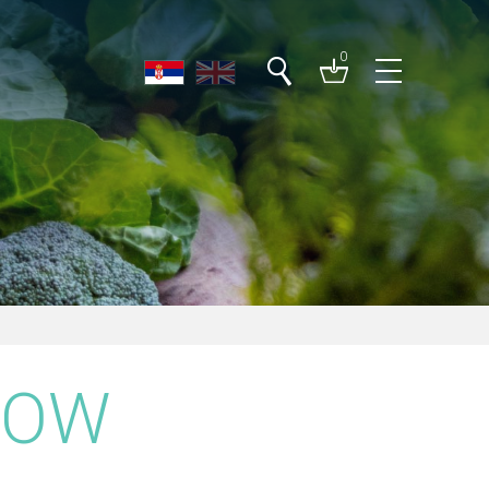
0
ROW