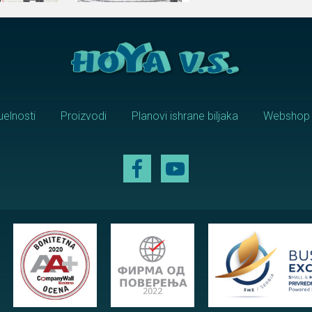
uelnosti
Proizvodi
Planovi ishrane biljaka
Webshop