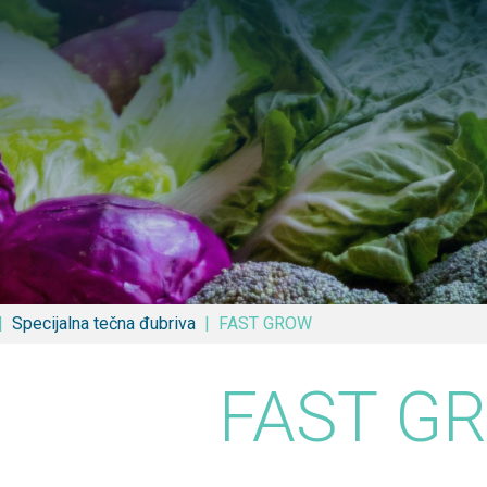
Pretraga
Specijalna tečna đubriva
FAST GROW
FAST G