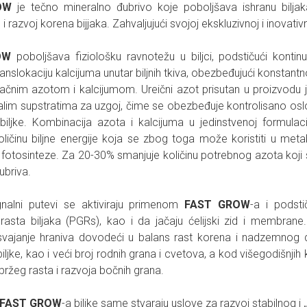
OW
je tečno mineralno đubrivo koje poboljšava ishranu biljaka
i razvoj korena bijjaka. Zahvaljujući svojoj ekskluzivnoj i inovativ
OW
poboljšava fiziološku ravnotežu u biljci, podstičući kontin
ranslokaciju kalcijuma unutar biljnih tkiva, obezbeđujući konstant
ačnim azotom i kalcijumom. Ureični azot prisutan u proizvodu je
talim supstratima za uzgoj, čime se obezbeđuje kontrolisano osl
biljke. Kombinacija azota i kalcijuma u ​​jedinstvenoj formul
oličinu biljne energije koja se zbog toga može koristiti u met
fotosinteze. Za 20-30% smanjuje količinu potrebnog azota koji
ubriva.
signalni putevi se aktiviraju primenom
FAST GROW
-a i podsti
rasta biljaka (PGRs), kao i da jačaju ćelijski zid i membrane.
svajanje hraniva dovodeći u balans rast korena i nadzemnog de
biljke, kao i veći broj rodnih grana i cvetova, a kod višegodišnjih 
ržeg rasta i razvoja bočnih grana.
FAST GROW
-a biljke same stvaraju uslove za razvoj stabilnog