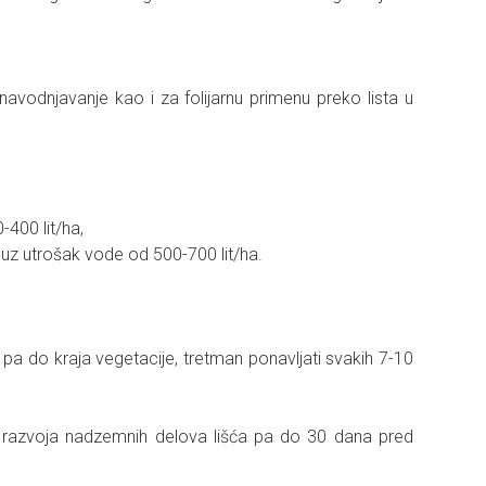
vodnjavanje kao i za folijarnu primenu preko lista u
-400 lit/ha,
e uz utrošak vode od 500-700 lit/ha.
a pa do kraja vegetacije, tretman ponavljati svakih 7-10
ili razvoja nadzemnih delova lišća pa do 30 dana pred