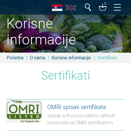
0
Korisne
Pretraga
informacije
Početna
O nama
Korisne informacije
Sertifikati
Sertifikati
OMRI spisak sertifikata
Spisak svih proizvođača i njihovih
proizvoda sa OMRI sertifikatom