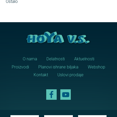
Ostalo
O nama
Delatnosti
Aktuelnosti
Proizvodi
Planovi ishrane biljaka
Webshop
Kontakt
Uslovi prodaje