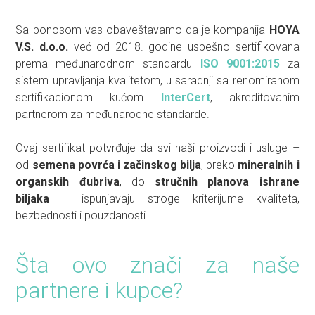
Sa ponosom vas obaveštavamo da je kompanija
HOYA
V.S. d.o.o.
već od 2018. godine uspešno sertifikovana
prema međunarodnom standardu
ISO 9001:2015
za
sistem upravljanja kvalitetom, u saradnji sa renomiranom
sertifikacionom kućom
InterCert
, akreditovanim
partnerom za međunarodne standarde.
Ovaj sertifikat potvrđuje da svi naši proizvodi i usluge –
od
semena povrća i začinskog bilja
, preko
mineralnih i
organskih đubriva
, do
stručnih planova ishrane
biljaka
– ispunjavaju stroge kriterijume kvaliteta,
bezbednosti i pouzdanosti.
Šta ovo znači za naše
partnere i kupce?