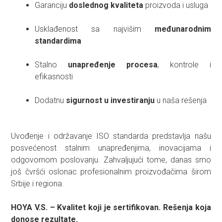
Garanciju
doslednog kvaliteta
proizvoda i usluga
Usklađenost sa najvišim
međunarodnim
standardima
Stalno
unapređenje procesa
, kontrole i
efikasnosti
Dodatnu
sigurnost u investiranju
u naša rešenja
Uvođenje i održavanje ISO standarda predstavlja našu
posvećenost stalnim unapređenjima, inovacijama i
odgovornom poslovanju. Zahvaljujući tome, danas smo
još čvršći oslonac profesionalnim proizvođačima širom
Srbije i regiona.
HOYA V.S. – Kvalitet koji je sertifikovan. Rešenja koja
donose rezultate.