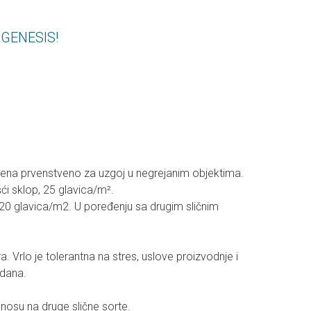
a GENESIS!
njena prvenstveno za uzgoj u negrejanim objektima.
ći sklop, 25 glavica/m².
 20 glavica/m2. U poređenju sa drugim sličnim
Vrlo je tolerantna na stres, uslove proizvodnje i
 dana.
nosu na druge slične sorte.