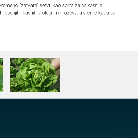
vremeno "zatvara" setvu kao sorta za najkasnije
h jesenjih i kasnih prolećnih mrazeva, u vreme kada su