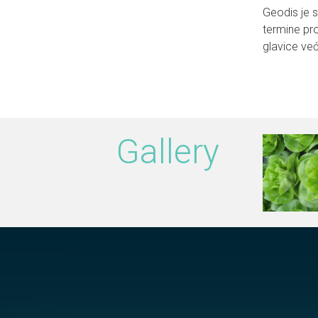
Geodis je s
termine pro
glavice ve
Gallery