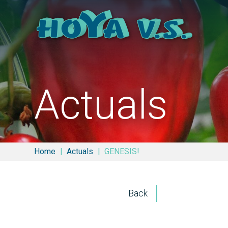
Actuals
Home
Actuals
GENESIS!
Back