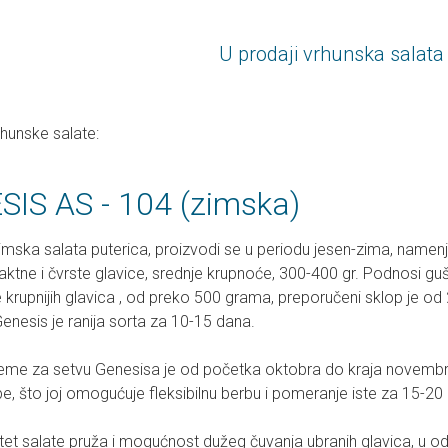
U prodaji vrhunska salat
hunske salate:
IS AS - 104 (zimska)
zimska salata puterica, proizvodi se u periodu jesen-zima, name
tne i čvrste glavice, srednje krupnoće, 300-400 gr. Podnosi guš
 krupnijih glavica , od preko 500 grama, preporučeni sklop je od
nesis je ranija sorta za 10-15 dana.
eme za setvu Genesisa je od početka oktobra do kraja novembra. 
, što joj omogućuje fleksibilnu berbu i pomeranje iste za 15-20
tet salate pruža i mogućnost dužeg čuvanja ubranih glavica, u od