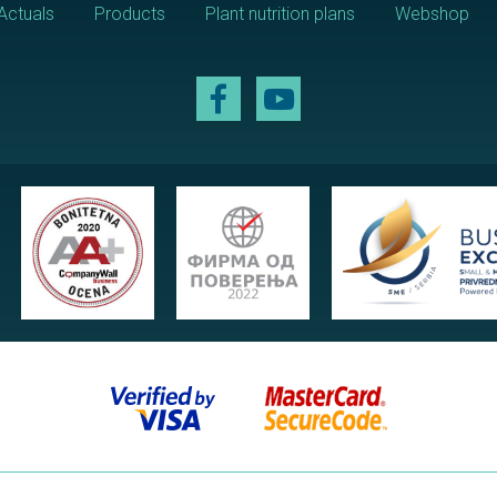
Actuals
Products
Plant nutrition plans
Webshop