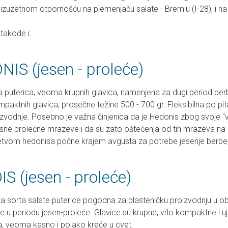
 izuzetnom otpornošću na plemenjaču salate - Bremiu (I-28), i na 
takođe i:
IS (jesen - proleće)
 puterica, veoma krupnih glavica, namenjena za dugi period berb
ompaktnih glavica, prosečne težine 500 - 700 gr. Fleksibilna po pi
zvodnje. Posebno je važna činjenica da je Hedonis zbog svoje "va
asne prolećne mrazeve i da su zato oštećenja od tih mrazeva na o
etvom hedonisa počne krajem avgusta za potrebe jesenje berbe, k
S (jesen - proleće)
a sorta salate puterice pogodna za plasteničku proizvodnju u obj
e u periodu jesen-proleće. Glavice su krupne, vrlo kompaktne i u
a, veoma kasno i polako kreće u cvet.