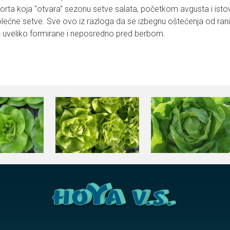
orta koja "otvara" sezonu setve salata, početkom avgusta i isto
lećne setve. Sve ovo iz razloga da se izbegnu oštećenja od rani
ć uveliko formirane i neposredno pred berbom.