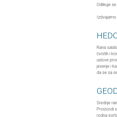
Odlikuje se
Izdvajamo 
HEDON
Rana salata
čvrstih i k
uslove proi
jesenje i k
da se sa s
GEODI
Srednje ran
Proizvodi s
rodna sort