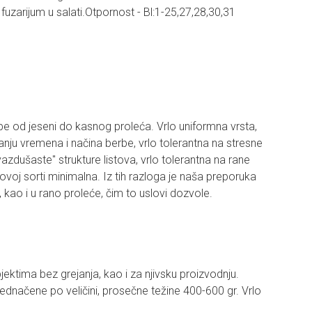
fuzarijum u salati.Otpornost - Bl:1-25,27,28,30,31
e od jeseni do kasnog proleća. Vrlo uniformna vrsta,
tanju vremena i načina berbe, vrlo tolerantna na stresne
zdušaste" strukture listova, vrlo tolerantna na rane
voj sorti minimalna. Iz tih razloga je naša preporuka
ao i u rano proleće, čim to uslovi dozvole.
ektima bez grejanja, kao i za njivsku proizvodnju.
jednačene po veličini, prosečne težine 400-600 gr. Vrlo