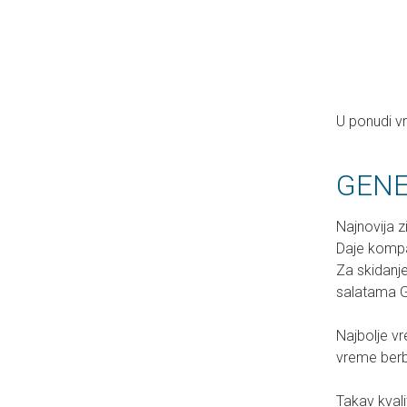
U ponudi vr
GENES
Najnovija 
Daje kompak
Za skidanje
salatama Ge
Najbolje vr
vreme berbe
Takav kvali